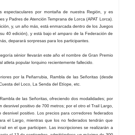
s espectaculares por montaña de nuestra Región, y es
dres y Padres de Atención Temprana de Lorca (APAT Lorca).
ición, y, un año más, está enmarcada dentro de los Juegos
su 40 edición), y está bajo el amparo de la Federación de
s, deparará sorpresas para los participantes.
egoría sénior llevarán este año el nombre de Gran Premio
atleta popular lorquino recientemente fallecido.
eriores por la Peñarrubia, Rambla de las Señoritas (desde
Cuesta del Loco, La Senda del Etíope, etc.
 Rambla de las Señoritas, ofreciendo dos modalidades; por
n desnivel positivo de 700 metros; por el otro el Trail Largo,
 desnivel positivo. Los precios para corredores federados
para el Largo, mientras que los no federados tendrán que
il en el que participen. Las inscripciones se realizarán a
asta el 13 de septiembre, admitiéndose un máximo de 300