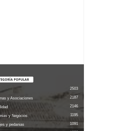
TEGORÍA POPULAR
2503
2187
nas y Asociaciones
2146
lidad
1195
sas y Negocios
1091
jes y pedanias