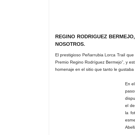
REGINO RODRIGUEZ BERMEJO,
NOSOTROS.
El prestigioso Peñarrubia Lorca Trail qu
Premio Regino Rodríguez Bermejo”, y esta
homenaje en el sitio que tanto le gustaba
En el
pasos
dispu
el d
la f
esme
Abell