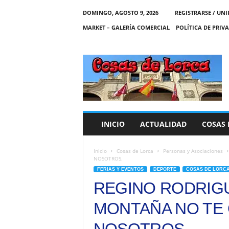
DOMINGO, AGOSTO 9, 2026
REGISTRARSE / UNI
MARKET – GALERÍA COMERCIAL
POLÍTICA DE PRIV
C
O
S
A
S
D
E
INICIO
ACTUALIDAD
COSAS 
L
O
R
Inicio
Cosas de Lorca
Personas y Asociaciones
NOSOTROS.
C
FERIAS Y EVENTOS
DEPORTE
COSAS DE LORC
A
REGINO RODRIGU
MONTAÑA NO TE 