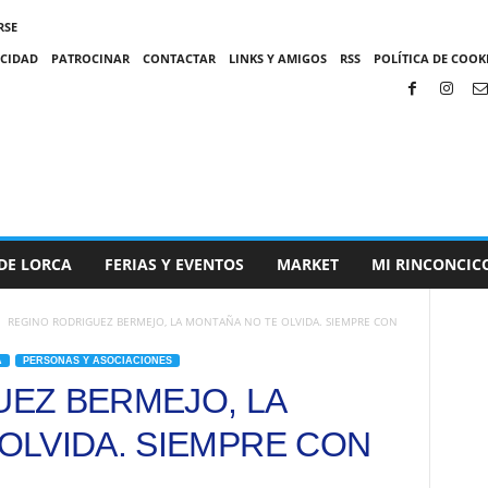
RSE
ACIDAD
PATROCINAR
CONTACTAR
LINKS Y AMIGOS
RSS
POLÍTICA DE COOKI
DE LORCA
FERIAS Y EVENTOS
MARKET
MI RINCONCIC
REGINO RODRIGUEZ BERMEJO, LA MONTAÑA NO TE OLVIDA. SIEMPRE CON
A
PERSONAS Y ASOCIACIONES
EZ BERMEJO, LA
OLVIDA. SIEMPRE CON