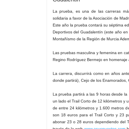
La prueba, es una de las carreras má
solidaria a favor de la Asociación de Ma
Este año la prueba contará su séptima ed
Deportivos del Guadalentín (este año en 
Montañísmo de la Región de Murcia Ademá
Las pruebas masculina y femenina en cat
Regino Rodríguez Bermejo en homenaje al 
La carrera, discurrirá como en años ant
donde partirá), Cejo de los Enamorados, 
La prueba partirá a las 9 horas desde la
un lado el Trail Corto de 12 kilómetros y u
de entre 24 kilómetros y 1.600 metros de
son 18 euros para el Trail Corto y 23 
abonar 23 o 28 euros dependiendo del Tra
través de la web
www.asuspuestos.com
h