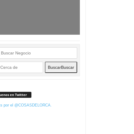
Buscar
Buscar
uenos en Twitter
ts por el @COSASDELORCA.