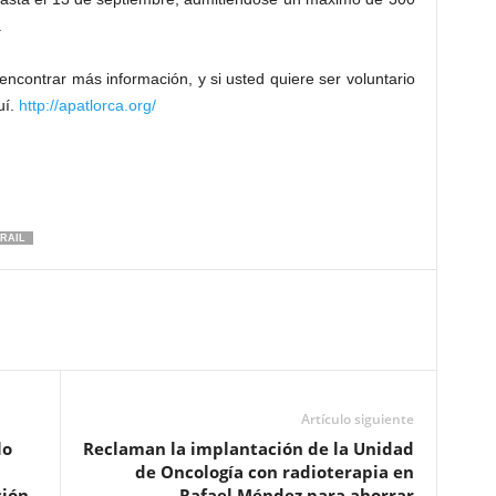
.
 encontrar más información, y si usted quiere ser voluntario
uí.
http://apatlorca.org/
RAIL
Artículo siguiente
lo
Reclaman la implantación de la Unidad
de Oncología con radioterapia en
ción
Rafael Méndez para ahorrar