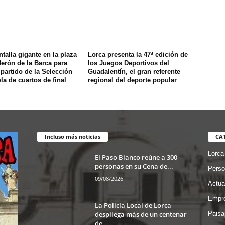
talla gigante en la plaza
Lorca presenta la 47ª edición de
erón de la Barca para
los Juegos Deportivos del
l partido de la Selección
Guadalentín, el gran referente
a de cuartos de final
regional del deporte popular
Incluso más noticias
CA
Lorca
El Paso Blanco reúne a 300
personas en su Cena de...
Perso
09/08/2026
Actua
Empre
La Policía Local de Lorca
despliega más de un centenar
Paisa
de...