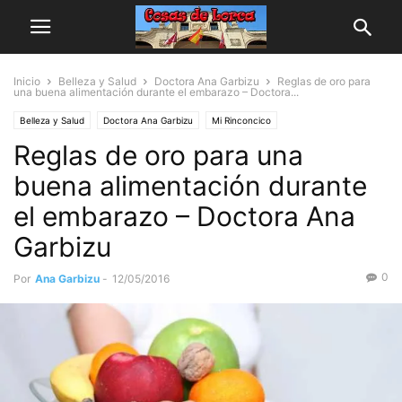
Inicio
Belleza y Salud
Doctora Ana Garbizu
Reglas de oro para
una buena alimentación durante el embarazo – Doctora...
Belleza y Salud
Doctora Ana Garbizu
Mi Rinconcico
Reglas de oro para una
buena alimentación durante
el embarazo – Doctora Ana
Garbizu
0
Por
Ana Garbizu
-
12/05/2016