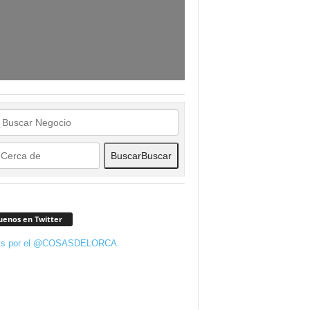
Buscar
Buscar
uenos en Twitter
ts por el @COSASDELORCA.