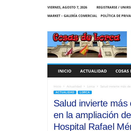
VIERNES, AGOSTO 7, 2026
REGISTRARSE / UNIRS
MARKET – GALERÍA COMERCIAL
POLÍTICA DE PRIV
C
O
S
A
S
D
E
INICIO
ACTUALIDAD
COSAS 
L
O
R
Inicio
Actualidad
Lorca
Salud invierte más de 
C
ACTUALIDAD
LORCA
A
Salud invierte más 
en la ampliación de
Hospital Rafael M