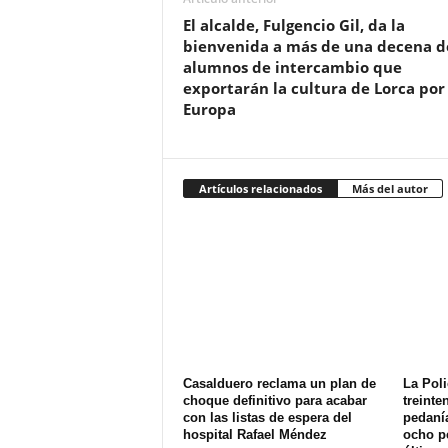
El alcalde, Fulgencio Gil, da la
bienvenida a más de una decena d
alumnos de intercambio que
exportarán la cultura de Lorca por
Europa
Artículos relacionados
Más del autor
Casalduero reclama un plan de
La Poli
choque definitivo para acabar
treinte
con las listas de espera del
pedanía
hospital Rafael Méndez
ocho p