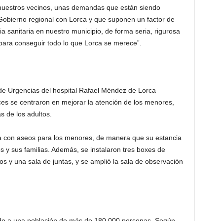
nuestros vecinos, unas demandas que están siendo
 Gobierno regional con Lorca y que suponen un factor de
 sanitaria en nuestro municipio, de forma seria, rigurosa
 para conseguir todo lo que Lorca se merece”.
 de Urgencias del hospital Rafael Méndez de Lorca
es se centraron en mejorar la atención de los menores,
s de los adultos.
ra con aseos para los menores, de manera que su estancia
s y sus familias. Además, se instalaron tres boxes de
os y una sala de juntas, y se amplió la sala de observación
nde a una población de más de 180.000 personas. Según