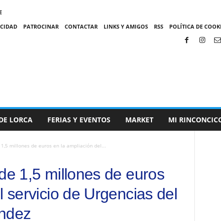
E
ACIDAD
PATROCINAR
CONTACTAR
LINKS Y AMIGOS
RSS
POLÍTICA DE COOKI
DE LORCA
FERIAS Y EVENTOS
MARKET
MI RINCONCIC
1,5 millones de euros en la ampliación del...
de 1,5 millones de euros
l servicio de Urgencias del
éndez