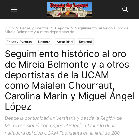
Inicio
Ferias y Eventos
Deporte
Seguimiento histórico al oro de
Mireia Belmonte y a otros deportistas de...
Ferias y Eventos
Deporte
Actualidad
Regional
Seguimiento histórico al oro
de Mireia Belmonte y a otros
deportistas de la UCAM
como Maialen Chourraut,
Carolina Marín y Miguel Ángel
López
Desde la comunidad universitaria y desde la Región de
Murcia se siguió con especial interés el triunfo de la
nadadora del club UCAM Fuensanta en la final de 200