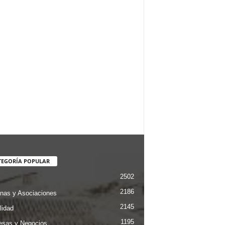
TEGORÍA POPULAR
2502
2186
nas y Asociaciones
2145
lidad
1195
sas y Negocios