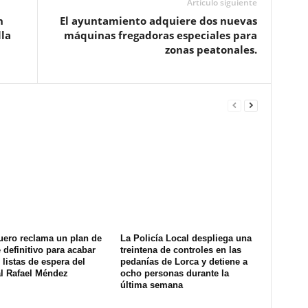
Artículo siguiente
n
El ayuntamiento adquiere dos nuevas
lla
máquinas fregadoras especiales para
zonas peatonales.
uero reclama un plan de
La Policía Local despliega una
definitivo para acabar
treintena de controles en las
 listas de espera del
pedanías de Lorca y detiene a
al Rafael Méndez
ocho personas durante la
última semana