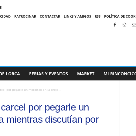
E
ACIDAD
PATROCINAR
CONTACTAR
LINKS Y AMIGOS
RSS
POLÍTICA DE COOKI
DE LORCA
FERIAS Y EVENTOS
MARKET
MI RINCONCIC
rcel por pegarle un mordisco en la oreja...
 carcel por pegarle un
a mientras discutían por