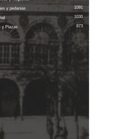
1091
jes y pedanias
1030
nal
873
s y Plazas