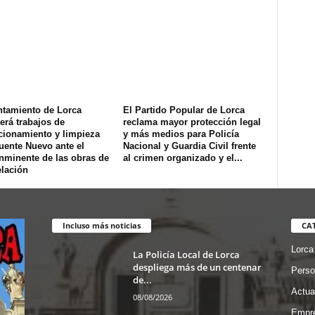
ntamiento de Lorca
El Partido Popular de Lorca
erá trabajos de
reclama mayor protección legal
cionamiento y limpieza
y más medios para Policía
uente Nuevo ante el
Nacional y Guardia Civil frente
inminente de las obras de
al crimen organizado y el...
lación
Incluso más noticias
CA
Lorca
La Policía Local de Lorca
despliega más de un centenar
Perso
de...
Actua
08/08/2026
Empre