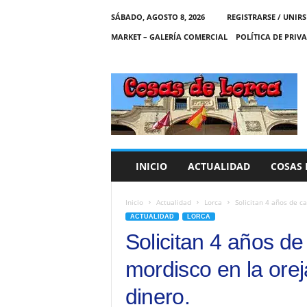
SÁBADO, AGOSTO 8, 2026
REGISTRARSE / UNIRS
MARKET – GALERÍA COMERCIAL
POLÍTICA DE PRIV
C
O
S
A
S
D
E
INICIO
ACTUALIDAD
COSAS 
L
O
R
Inicio
Actualidad
Lorca
Solicitan 4 años de ca
C
ACTUALIDAD
LORCA
A
Solicitan 4 años de
mordisco en la orej
dinero.