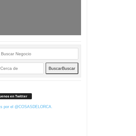
Buscar
Buscar
uenos en Twitter
ts por el @COSASDELORCA.