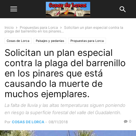
Inicio
Propuestas para Lorca
Solicitan un plan especial contra la
plaga del barrenillo en los pinares...
Cosas de Lorca
Paisajes y pedanias
Propuestas para Lorca
Solicitan un plan especial
contra la plaga del barrenillo
en los pinares que está
causando la muerte de
muchos ejemplares.
La falta de lluvia y las altas temperaturas siguen poniendo
en riesgo la superficie forestal del valle del Guadalentín.
0
Por
COSAS DE LORCA
-
08/11/2018