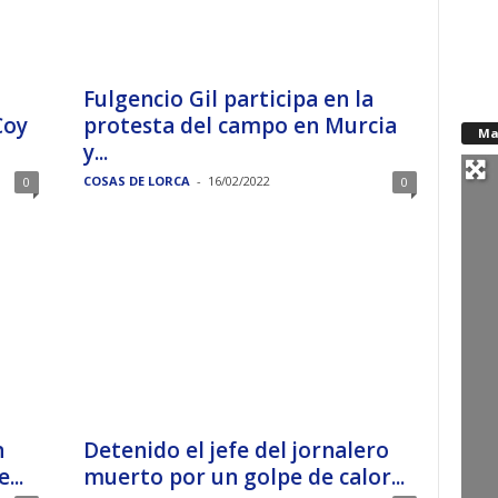
Fulgencio Gil participa en la
Coy
protesta del campo en Murcia
Ma
y...
COSAS DE LORCA
-
16/02/2022
0
0
n
Detenido el jefe del jornalero
...
muerto por un golpe de calor...