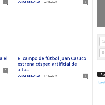
COSAS DE LORCA
-
02/08/2020
0
0
a el
El campo de fútbol Juan Casuco
estrena césped artificial de
alta...
0
Sí
COSAS DE LORCA
-
17/12/2019
0
Twee