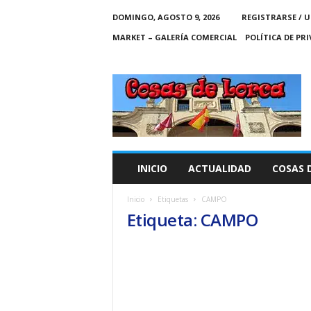
DOMINGO, AGOSTO 9, 2026
REGISTRARSE / U
MARKET – GALERÍA COMERCIAL
POLÍTICA DE PR
C
O
S
A
S
D
E
INICIO
ACTUALIDAD
COSAS 
L
O
Inicio
Etiquetas
CAMPO
R
Etiqueta: CAMPO
C
A