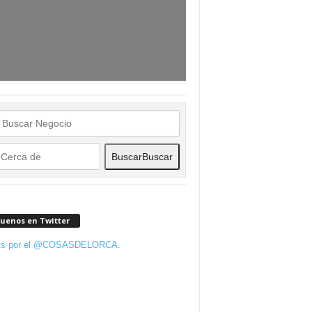
Buscar
Buscar
guenos en Twitter
ts por el @COSASDELORCA.