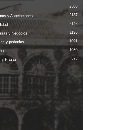
2503
2187
nas y Asociaciones
2146
lidad
1195
sas y Negocios
1091
jes y pedanias
1030
nal
873
s y Plazas