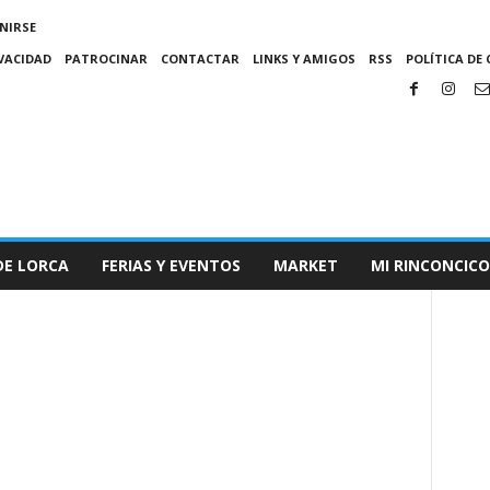
NIRSE
IVACIDAD
PATROCINAR
CONTACTAR
LINKS Y AMIGOS
RSS
POLÍTICA DE 
DE LORCA
FERIAS Y EVENTOS
MARKET
MI RINCONCICO