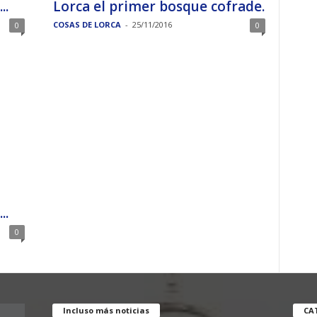
..
Lorca el primer bosque cofrade.
COSAS DE LORCA
-
25/11/2016
0
0
..
0
Incluso más noticias
CA