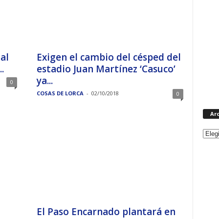
al
Exigen el cambio del césped del
.
estadio Juan Martínez ‘Casuco’
ya...
0
COSAS DE LORCA
-
02/10/2018
0
Ar
El Paso Encarnado plantará en