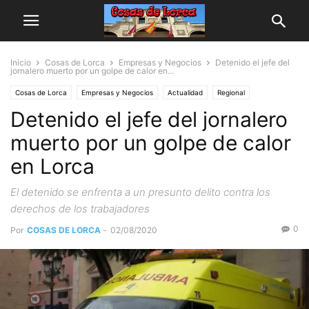
Inicio
Cosas de Lorca
Empresas y Negocios
Detenido el jefe del
jornalero muerto por un golpe de calor en...
Cosas de Lorca
Empresas y Negocios
Actualidad
Regional
Detenido el jefe del jornalero
muerto por un golpe de calor
en Lorca
El detenido se enfrenta a un presunto delito contra los
derechos de los trabajadores
0
Por
COSAS DE LORCA
-
02/08/2020