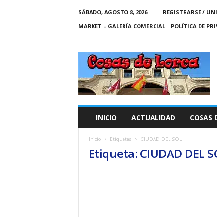
SÁBADO, AGOSTO 8, 2026
REGISTRARSE / UN
MARKET – GALERÍA COMERCIAL
POLÍTICA DE PR
C
O
S
A
S
D
E
INICIO
ACTUALIDAD
COSAS 
L
O
Inicio
Etiquetas
CIUDAD DEL SOL
R
Etiqueta: CIUDAD DEL S
C
A