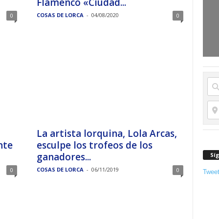
Flamenco «Ciudad...
COSAS DE LORCA
-
04/08/2020
0
0
La artista lorquina, Lola Arcas,
nte
esculpe los trofeos de los
ganadores...
Sí
COSAS DE LORCA
-
06/11/2019
0
0
Twee