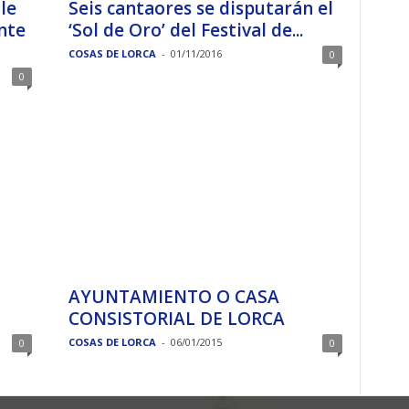
le
Seis cantaores se disputarán el
ante
‘Sol de Oro’ del Festival de...
COSAS DE LORCA
-
01/11/2016
0
0
AYUNTAMIENTO O CASA
CONSISTORIAL DE LORCA
COSAS DE LORCA
-
06/01/2015
0
0