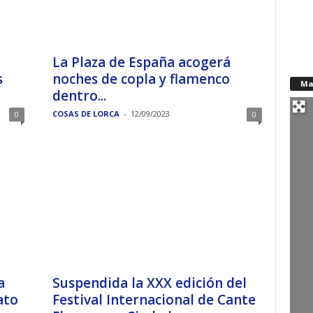
La Plaza de España acogerá
s
noches de copla y flamenco
Ma
dentro...
COSAS DE LORCA
-
12/09/2023
0
0
a
Suspendida la XXX edición del
ato
Festival Internacional de Cante