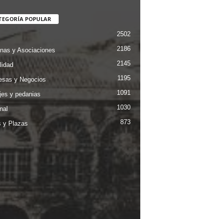
TEGORÍA POPULAR
2502
2186
nas y Asociaciones
2145
lidad
1195
sas y Negocios
1091
jes y pedanias
1030
nal
873
s y Plazas