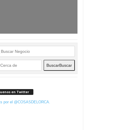
Buscar
Buscar
guenos en Twitter
ts por el @COSASDELORCA.