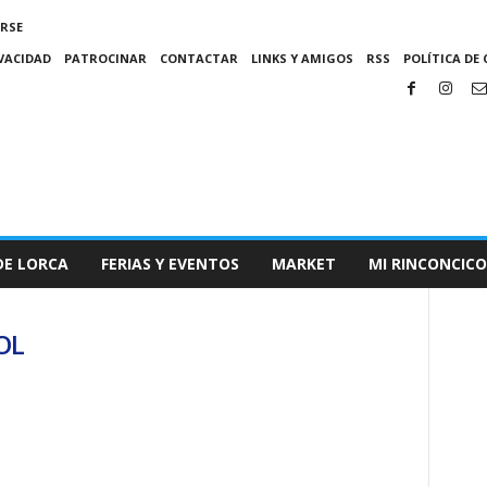
IRSE
IVACIDAD
PATROCINAR
CONTACTAR
LINKS Y AMIGOS
RSS
POLÍTICA DE 
DE LORCA
FERIAS Y EVENTOS
MARKET
MI RINCONCICO
OL