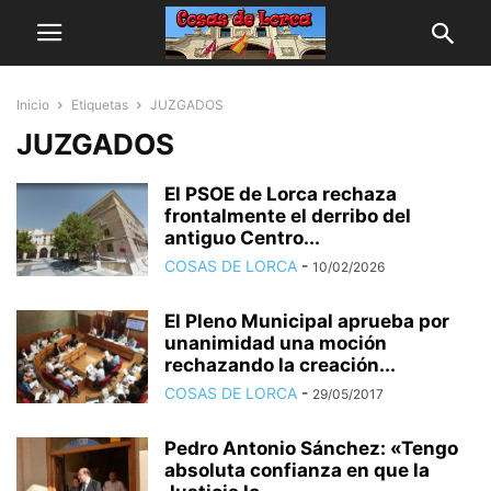
Inicio
Etiquetas
JUZGADOS
JUZGADOS
El PSOE de Lorca rechaza
frontalmente el derribo del
antiguo Centro...
COSAS DE LORCA
-
10/02/2026
El Pleno Municipal aprueba por
unanimidad una moción
rechazando la creación...
COSAS DE LORCA
-
29/05/2017
Pedro Antonio Sánchez: «Tengo
absoluta confianza en que la