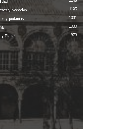
2145
lidad
1195
sas y Negocios
1091
jes y pedanias
1030
nal
873
s y Plazas