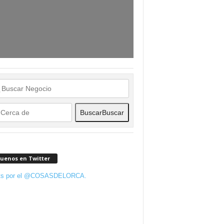
Buscar
Buscar
guenos en Twitter
ts por el @COSASDELORCA.