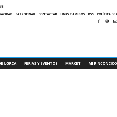
SE
IVACIDAD
PATROCINAR
CONTACTAR
LINKS Y AMIGOS
RSS
POLÍTICA DE 
DE LORCA
FERIAS Y EVENTOS
MARKET
MI RINCONCICO