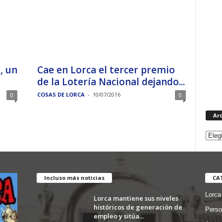
, un
Cae en Lorca el tercer premio
de la Lotería Nacional dejando...
COSAS DE LORCA
-
10/07/2016
0
0
Ar
Incluso más noticias
CA
Lorca
Lorca mantiene sus niveles
históricos de generación de
Perso
empleo y sitúa...