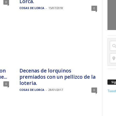
Lorca.
0
COSAS DE LORCA
-
15/07/2018
0
con
Decenas de lorquinos
...
premiados con un pellizco de la
loteria.
Sí
0
COSAS DE LORCA
-
28/01/2017
0
Twee