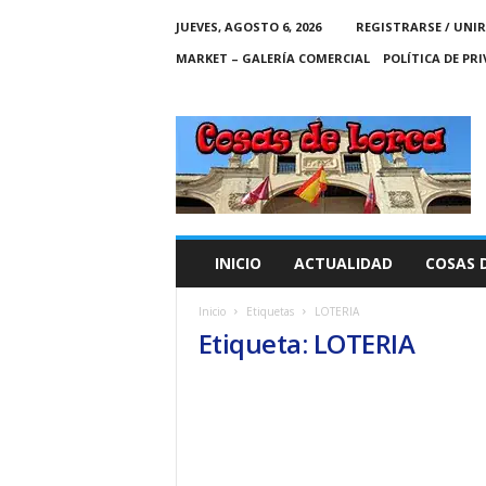
JUEVES, AGOSTO 6, 2026
REGISTRARSE / UNIR
MARKET – GALERÍA COMERCIAL
POLÍTICA DE PR
C
O
S
A
S
D
E
INICIO
ACTUALIDAD
COSAS 
L
O
Inicio
Etiquetas
LOTERIA
R
Etiqueta: LOTERIA
C
A