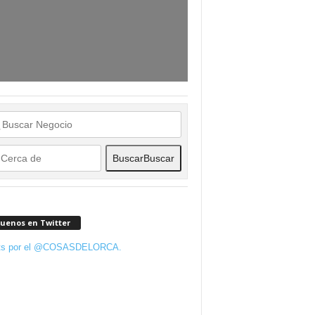
Buscar
Buscar
guenos en Twitter
ts por el @COSASDELORCA.