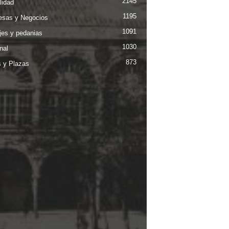
2145
lidad
1195
sas y Negocios
1091
jes y pedanias
1030
nal
873
s y Plazas