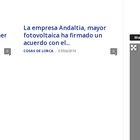
La empresa Andaltia, mayor
ner
fotovoltaica ha firmado un
Ma
acuerdo con el...
COSAS DE LORCA
-
07/06/2016
0
0