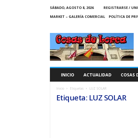
SÁBADO, AGOSTO 8, 2026
REGISTRARSE / UN
MARKET – GALERÍA COMERCIAL
POLÍTICA DE PR
C
O
S
A
S
D
E
INICIO
ACTUALIDAD
COSAS 
L
O
Inicio
Etiquetas
LUZ SOLAR
R
Etiqueta: LUZ SOLAR
C
A