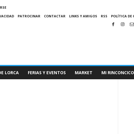
IRSE
IVACIDAD
PATROCINAR
CONTACTAR
LINKS Y AMIGOS
RSS
POLÍTICA DE 
DE LORCA
FERIAS Y EVENTOS
MARKET
MI RINCONCICO