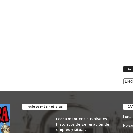
Ar
Incluso más noticias
CA
Lorca
Lorca mantiene sus niveles
históricos de generación de
Perso
empleo y sitúa...