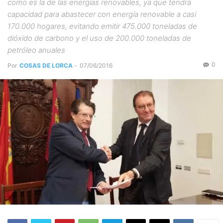
como es la de las energías renovables, ya que tendrá
capacidad para abastecer con energía renovable a casi
170.000 hogares, evitando emitir 475.000 toneladas de
dióxido de carbono y el uso de 200.000 toneladas de
petróleo anuales
0
Por
COSAS DE LORCA
-
07/06/2016