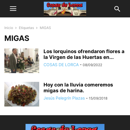
Inicio
Etiquetas
MIGAS
MIGAS
Los lorquinos ofrendaron flores a
la Virgen de las Huertas en...
COSAS DE LORCA
-
08/09/2022
Hoy con la lluvia comeremos
migas de harina.
Jesús Pelegrín Plazas
-
15/09/2018