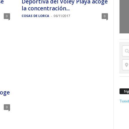
se
Deportiva del Voley Playa acoge
la concentración...
COSAS DE LORCA
-
06/11/2017
0
0
coge
Sí
Twee
0