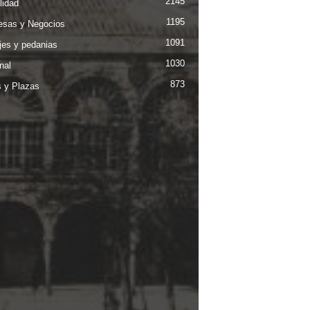
2145
lidad
1195
sas y Negocios
1091
jes y pedanias
1030
nal
873
s y Plazas