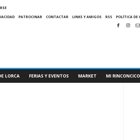
IRSE
IVACIDAD
PATROCINAR
CONTACTAR
LINKS Y AMIGOS
RSS
POLÍTICA DE 
DE LORCA
FERIAS Y EVENTOS
MARKET
MI RINCONCICO