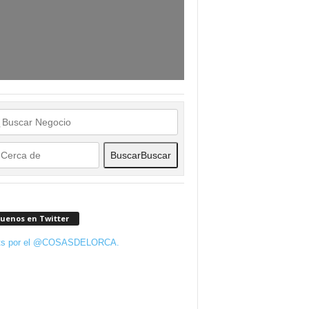
Buscar
Buscar
guenos en Twitter
ts por el @COSASDELORCA.