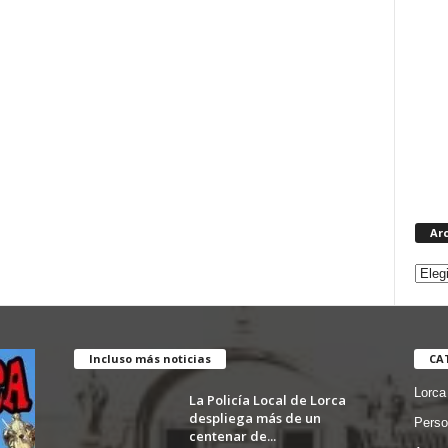
Ar
Incluso más noticias
CA
Lorca
La Policía Local de Lorca
despliega más de un
Perso
centenar de...