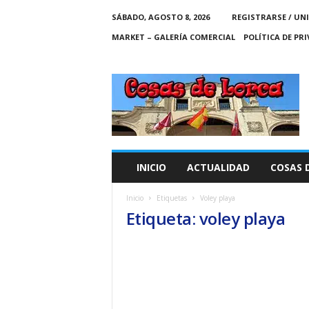
SÁBADO, AGOSTO 8, 2026
REGISTRARSE / UN
MARKET – GALERÍA COMERCIAL
POLÍTICA DE PR
C
O
S
A
S
D
E
INICIO
ACTUALIDAD
COSAS 
L
O
Inicio
Etiquetas
Voley playa
R
Etiqueta: voley playa
C
A