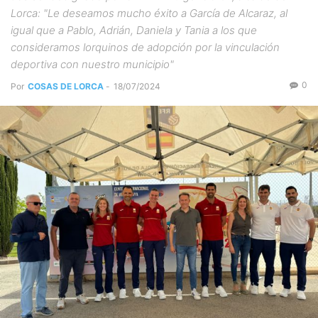
Lorca: "Le deseamos mucho éxito a García de Alcaraz, al
igual que a Pablo, Adrián, Daniela y Tania a los que
consideramos lorquinos de adopción por la vinculación
deportiva con nuestro municipio"
0
Por
COSAS DE LORCA
-
18/07/2024