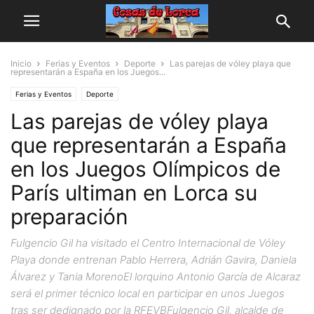
Inicio
Ferias y Eventos
Deporte
Las parejas de vóley playa que
representarán a España en los Juegos...
Ferias y Eventos
Deporte
Las parejas de vóley playa
que representarán a España
en los Juegos Olímpicos de
París ultiman en Lorca su
preparación
Fulgencio Gil ha visitado el Centro Internacional de Vóley
Playa donde entrenan Pablo Herrera, Adrián Gavira, Daniela
Álvarez y Tania MorenoEl lorquino Antonio García de Alcaraz
será el primer técnico local en participar en unos Juegos
tras ser dedignado por la RFEVBFulgencio Gil, alcalde de