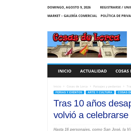
DOMINGO, AGOSTO 9, 2026
REGISTRARSE / UNI
MARKET – GALERÍA COMERCIAL
POLÍTICA DE PRIV
C
O
S
A
S
D
E
INICIO
ACTUALIDAD
COSAS 
L
O
R
Inicio
Cosas de Lorca
Paisajes y pedanias
Tra
C
FERIAS Y EVENTOS
ARTE Y CULTURA
COSAS D
A
Tras 10 años desap
volvió a celebrarse 
Hasta 16 personajes, como San José, la Vir