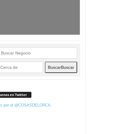
Buscar
Buscar
uenos en Twitter
ts por el @COSASDELORCA.