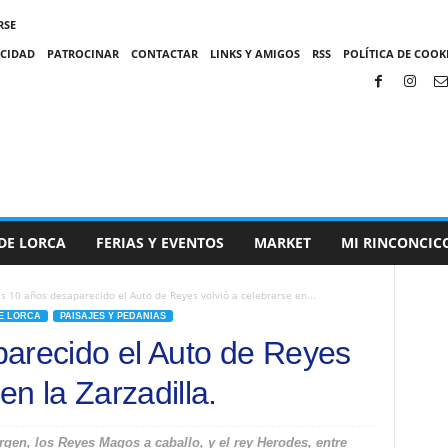
RSE
ACIDAD
PATROCINAR
CONTACTAR
LINKS Y AMIGOS
RSS
POLÍTICA DE COOKI
DE LORCA
FERIAS Y EVENTOS
MARKET
MI RINCONCIC
s 10 años desaparecido el Auto de Reyes volvió a celebrarse en...
E LORCA
PAISAJES Y PEDANIAS
arecido el Auto de Reyes
en la Zarzadilla.
gen, los Reyes Magos a caballo, y el rey Herodes, entre