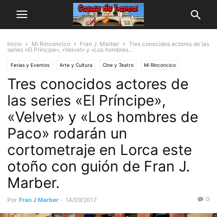
Inicio
Mi Rinconcico
Fran J. Marber
Tres conocidos actores de las
series «El Príncipe», «Velvet» y «Los hombres...
Ferias y Eventos
Arte y Cultura
Cine y Teatro
Mi Rinconcico
Tres conocidos actores de
Fran J. Marber
las series «El Príncipe»,
«Velvet» y «Los hombres de
Paco» rodarán un
cortometraje en Lorca este
otoño con guión de Fran J.
Marber.
0
Por
Fran J Marber
-
14/09/2017