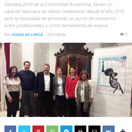
Sanitaria 2016 de la Comunidad Autónoma, tienen un
carácter bianual y se vienen celebrando desde el año 2010
ante la necesidad de promover un punto de encuentro
entre profesionales y como herramienta de mejora
0
Por
COSAS DE LORCA
-
21/11/2016