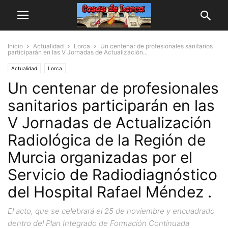
Inicio
Actualidad
Lorca
Un centenar de profesionales sanitarios
participarán en las V Jornadas de Actualización...
Actualidad
Lorca
Un centenar de profesionales
sanitarios participarán en las
V Jornadas de Actualización
Radiológica de la Región de
Murcia organizadas por el
Servicio de Radiodiagnóstico
del Hospital Rafael Méndez .
El acto, que se celebrará el 25 de noviembre y encuadrado
dentro del Plan Integrado de Formación Continuada