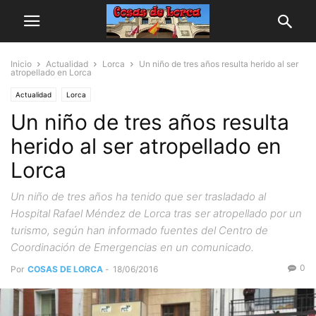
Inicio
Actualidad
Lorca
Un niño de tres años resulta herido al ser
atropellado en Lorca
Actualidad
Lorca
Un niño de tres años resulta
herido al ser atropellado en
Lorca
Un niño de tres años ha tenido que ser trasladado al
Hospital Rafael Méndez de Lorca tras ser atropellado por un
turismo, según han informado fuentes del Centro de
Coordinación de Emergencias en un comunicado.
0
Por
COSAS DE LORCA
-
18/06/2016