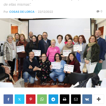
de ellas mismas”.
0
Por
COSAS DE LORCA
-
22/12/2022