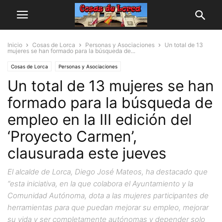
Inicio
Cosas de Lorca
Personas y Asociaciones
Un total de 13
mujeres se han formado para la búsqueda de...
Cosas de Lorca
Personas y Asociaciones
Un total de 13 mujeres se han
formado para la búsqueda de
empleo en la III edición del
‘Proyecto Carmen’,
clausurada este jueves
El alcalde de Lorca, Diego José Mateos, ha destacado que
“esta iniciativa, en la que colabora el Ayuntamiento y la
Comunidad Autónoma, dota a las mujeres participantes de
herramientas para que puedan mejorar su empleo, mejorar
su vida y ser completamente autónomas y depender solo