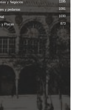
1195
sas y Negocios
1091
jes y pedanias
1030
nal
873
s y Plazas