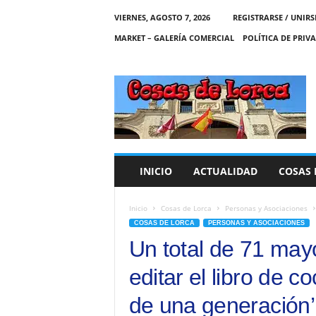
VIERNES, AGOSTO 7, 2026
REGISTRARSE / UNIRS
MARKET – GALERÍA COMERCIAL
POLÍTICA DE PRIV
C
O
S
A
S
D
E
INICIO
ACTUALIDAD
COSAS 
L
O
R
Inicio
Cosas de Lorca
Personas y Asociaciones
C
COSAS DE LORCA
PERSONAS Y ASOCIACIONES
A
Un total de 71 may
editar el libro de 
de una generación