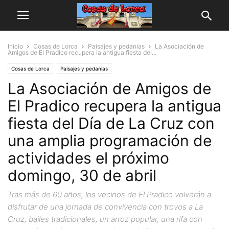
Inicio
Cosas de Lorca
Paisajes y pedanias
La Asociación de
Amigos de El Pradico recupera la antigua fiesta del...
Cosas de Lorca
Paisajes y pedanias
La Asociación de Amigos de
El Pradico recupera la antigua
fiesta del Día de La Cruz con
una amplia programación de
actividades el próximo
domingo, 30 de abril
Tras más de 60 años, los vecinos de El Pradico volverán a
disfrutar de una jornada de convivencia con trovos a La
Cruz, bailes tradicionales, un arroz popular, una rifa con