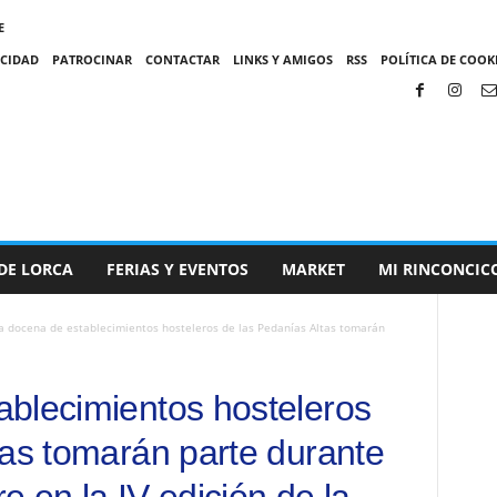
E
ACIDAD
PATROCINAR
CONTACTAR
LINKS Y AMIGOS
RSS
POLÍTICA DE COOKI
DE LORCA
FERIAS Y EVENTOS
MARKET
MI RINCONCIC
 docena de establecimientos hosteleros de las Pedanías Altas tomarán
blecimientos hosteleros
tas tomarán parte durante