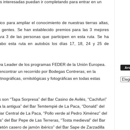
as interesadas puedan ir completando para entrar en un
 para ampliar el conocimiento de nuestras tierras altas,
 gentes. Se han establecido premios para las 3 mejores
ra 3 de las personas que participen en esta ruta. Se ha
 cabo esta ruta en autobús los días 17, 18, 24 y 25 de
tiva Leader de los programas FEDER de la Unión Europea.
Arc
encontrar un recorrido por Bodegas Contreras, en la
ográficas, ornitológicas y fotográficas en todas estas
s son “Tapa Sorpresa” del Bar Casino de Avilés, “Cachifuri”
a la antigua” del Bar Temtempié de La Paca, “Donald” del
 Bar Central de La Paca, “Pollo verde al Pedro Ximénez” del
” del Bar Pepe de Las Terreras, “Tosta medieval” del Bar
etón casero de jamón ibérico” del Bar Sape de Zarzadilla