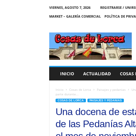
VIERNES, AGOSTO 7, 2026
REGISTRARSE / UNIRS
MARKET – GALERÍA COMERCIAL
POLÍTICA DE PRIV
C
O
S
A
S
D
E
INICIO
ACTUALIDAD
COSAS 
L
O
R
Inicio
Cosas de Lorca
Paisajes y pedanias
Una
parte durante...
C
COSAS DE LORCA
PAISAJES Y PEDANIAS
A
Una docena de esta
de las Pedanías Al