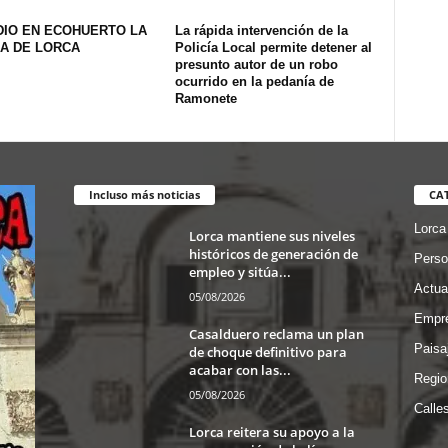
DIO EN ECOHUERTO LA
La rápida intervención de la
A DE LORCA
Policía Local permite detener al
presunto autor de un robo
ocurrido en la pedanía de
Ramonete
Incluso más noticias
CA
Lorca
Lorca mantiene sus niveles
históricos de generación de
Perso
empleo y sitúa...
Actua
05/08/2026
Empre
Casalduero reclama un plan
Paisa
de choque definitivo para
acabar con las...
Regio
05/08/2026
Calle
Lorca reitera su apoyo a la