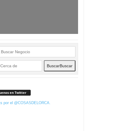
Buscar
Buscar
uenos en Twitter
ts por el @COSASDELORCA.