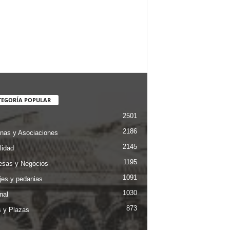
TEGORÍA POPULAR
2501
2186
nas y Asociaciones
2145
lidad
1195
sas y Negocios
1091
jes y pedanias
1030
nal
873
s y Plazas