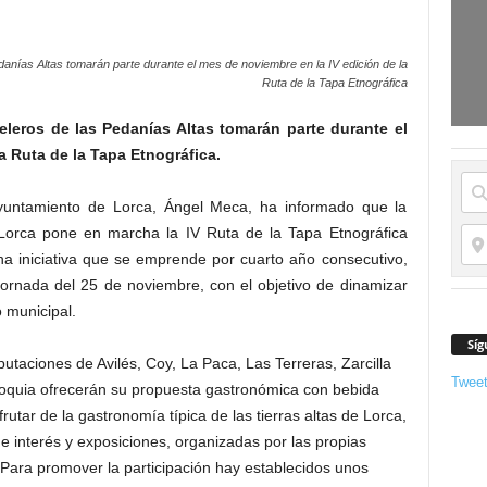
anías Altas tomarán parte durante el mes de noviembre en la IV edición de la
Ruta de la Tapa Etnográfica
leros de las Pedanías Altas tomarán parte durante el
a Ruta de la Tapa Etnográfica.
Ayuntamiento de Lorca, Ángel Meca, ha informado que la
e Lorca pone en marcha la IV Ruta de la Tapa Etnográfica
na iniciativa que se emprende por cuarto año consecutivo,
jornada del 25 de noviembre, con el objetivo de dinamizar
 municipal.
Síg
putaciones de Avilés, Coy, La Paca, Las Terreras, Zarcilla
Twee
roquia ofrecerán su propuesta gastronómica con bebida
rutar de la gastronomía típica de las tierras altas de Lorca,
de interés y exposiciones, organizadas por las propias
 Para promover la participación hay establecidos unos