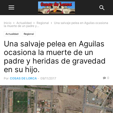
Inicio
Actualidad
Regional
Una salvaje pelea en Aguilas ocasiona
la muerte de un padre y...
Actualidad
Regional
Una salvaje pelea en Aguilas
ocasiona la muerte de un
padre y heridas de gravedad
en su hijo.
0
Por
COSAS DE LORCA
-
09/11/2017