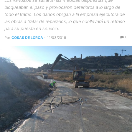
Los vándalos se saltaron las medidas dispuestas que
bloqueaban el paso y provocaron deterioros a lo largo de
todo el tramo. Los daños obligan a la empresa ejecutora de
las obras a tratar de repararlos, lo que conllevará un retraso
para su puesta en servicio.
0
Por
COSAS DE LORCA
-
11/03/2019