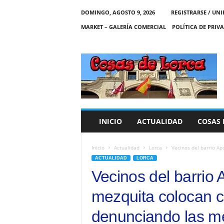
DOMINGO, AGOSTO 9, 2026
REGISTRARSE / UNI
MARKET – GALERÍA COMERCIAL
POLÍTICA DE PRIV
C
O
S
A
S
D
E
INICIO
ACTUALIDAD
COSAS 
L
O
R
Inicio
Actualidad
Lorca
Vecinos del barrio Ap
C
ACTUALIDAD
LORCA
A
Vecinos del barrio 
mezquita colocan c
denunciando las men