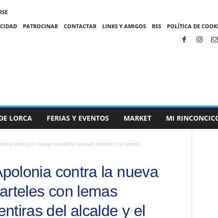
RSE
ACIDAD
PATROCINAR
CONTACTAR
LINKS Y AMIGOS
RSS
POLÍTICA DE COOKI
DE LORCA
FERIAS Y EVENTOS
MARKET
MI RINCONCIC
olonia contra la nueva mezquita colocan carteles con lemas...
Apolonia contra la nueva
arteles con lemas
tiras del alcalde y el