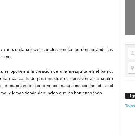
ueva mezquita colocan carteles con lemas denunciando las
anismo.
ca
se oponen a la creación de una
mezquita
en el barrio.
e han concentrado para mostrar su oposición a un centro
s. empapelando el entorno con pasquines con las fotos del
nismo, y lemas donde denuncian que les han engañado.
Síg
Twee