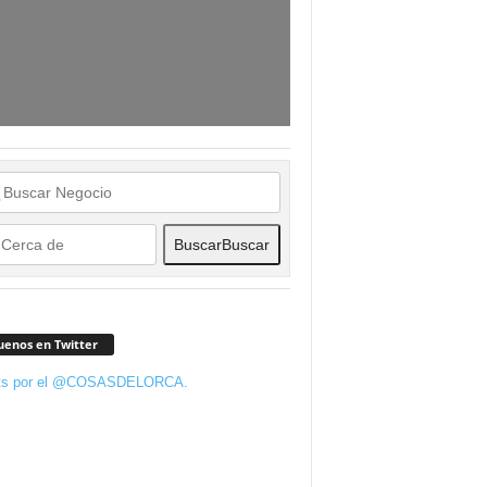
Buscar
Buscar
uenos en Twitter
ts por el @COSASDELORCA.