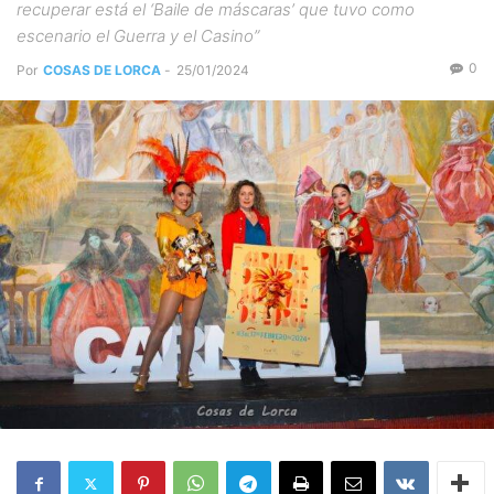
recuperar está el ‘Baile de máscaras’ que tuvo como
escenario el Guerra y el Casino”
0
Por
COSAS DE LORCA
-
25/01/2024