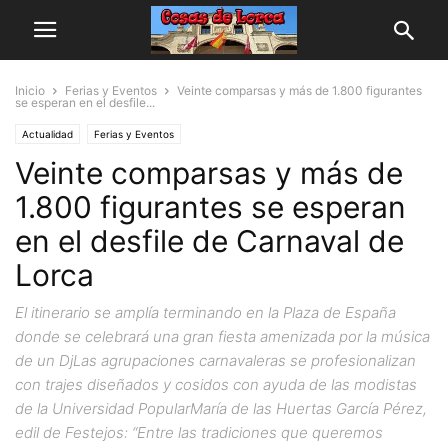
Inicio
Ferias y Eventos
Veinte comparsas y más de 1.800 figurantes
se esperan en el desfile...
Actualidad
Ferias y Eventos
Veinte comparsas y más de
1.800 figurantes se esperan
en el desfile de Carnaval de
Lorca
El itinerario se amplía terminando en la Plaza de España
donde se celebrará una gran fiesta amenizada por la música
de un DjLas agrupaciones carnavaleras se profesionalizan
con trajes diseñados y cosidos con ayuda de las modistas
de la Universidad PopularMaría de las Huertas García Pérez,
edil de Festejos: “Entre las tradiciones que queremos