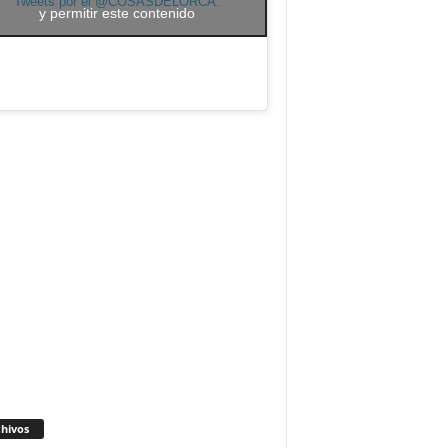
Tweets por el @COSASDELORCA.
y permitir este contenido
Archivos
hivos