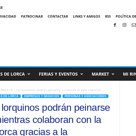
SE
RIVACIDAD
PATROCINAR
CONTACTAR
LINKS Y AMIGOS
RSS
POLÍTICA DE
S DE LORCA
FERIAS Y EVENTOS
MARKET
MI RI
ERNES 18 – Los lorquinos podrán peinarse o cortarse el pelo mientras...
S DE LORCA
EMPRESAS Y NEGOCIOS
PERSONAS Y ASOCIACIONES
lorquinos podrán peinarse
mientras colaboran con la
rca gracias a la