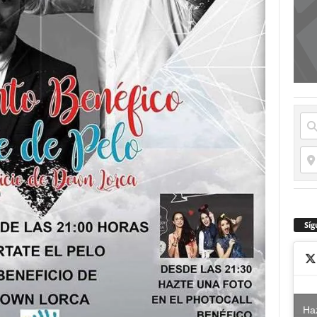
Síg
Haz