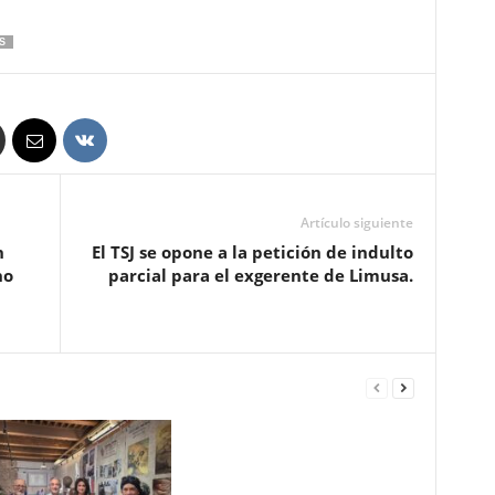
S
Artículo siguiente
n
El TSJ se opone a la petición de indulto
ho
parcial para el exgerente de Limusa.