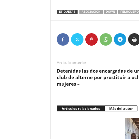
ETIQUETAS
ASOCIACION
DOWN
PELUQUERO
Artículo anterior
Detenidas las dos encargadas de u
club de alterne por prostituir a oc
mujeres –
Artículos relacionados
Más del autor