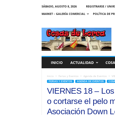
SÁBADO, AGOSTO 8, 2026
REGISTRARSE / UNIR
MARKET – GALERÍA COMERCIAL
POLÍTICA DE P
C
O
S
A
S
D
E
INICIO
ACTUALIDAD
COSA
L
O
R
Inicio
Ferias y Eventos
Agenda de Eventos
VI
C
FERIAS Y EVENTOS
AGENDA DE EVENTOS
COSA
A
VIERNES 18 – Los 
o cortarse el pelo 
Asociación Down Lo