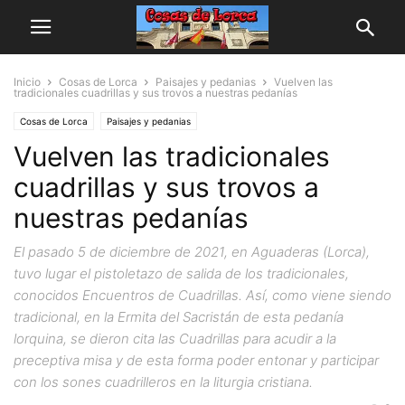
Inicio
Cosas de Lorca
Paisajes y pedanias
Vuelven las
tradicionales cuadrillas y sus trovos a nuestras pedanías
Cosas de Lorca
Paisajes y pedanias
Vuelven las tradicionales
cuadrillas y sus trovos a
nuestras pedanías
El pasado 5 de diciembre de 2021, en Aguaderas (Lorca),
tuvo lugar el pistoletazo de salida de los tradicionales,
conocidos Encuentros de Cuadrillas. Así, como viene siendo
tradicional, en la Ermita del Sacristán de esta pedanía
lorquina, se dieron cita las Cuadrillas para acudir a la
preceptiva misa y de esta forma poder entonar y participar
con los sones cuadrilleros en la liturgia cristiana.