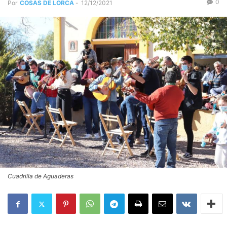
0
Por
COSAS DE LORCA
-
12/12/2021
Cuadrilla de Aguaderas