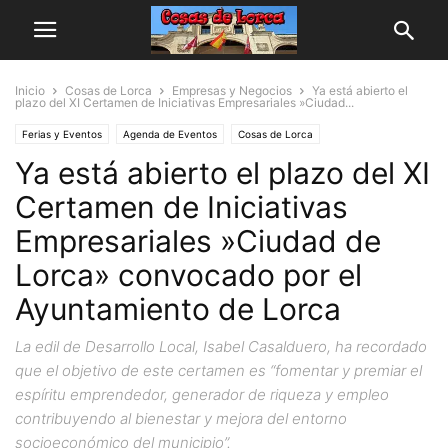
Inicio
Cosas de Lorca
Empresas y Negocios
Ya está abierto el
plazo del XI Certamen de Iniciativas Empresariales »Ciudad...
Ferias y Eventos
Agenda de Eventos
Cosas de Lorca
Ya está abierto el plazo del XI
Empresas y Negocios
Certamen de Iniciativas
Empresariales »Ciudad de
Lorca» convocado por el
Ayuntamiento de Lorca
La edil de Desarrollo Local, Isabel Casalduero, ha recordado
que el objetivo de este certamen es “fomentar y premiar el
espíritu emprendedor, generador de riqueza y empleo
contribuyendo al bienestar y mejora del entorno
socioeconómico del municipio”.