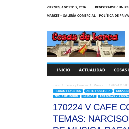
VIERNES, AGOSTO 7, 2026
REGISTRARSE / UNIRS
MARKET – GALERÍA COMERCIAL
POLÍTICA DE PRIV
C
O
S
A
S
D
E
INICIO
ACTUALIDAD
COSAS 
L
O
R
Inicio
Ferias y Eventos
Música
170224 V CAFE
C
FERIAS Y EVENTOS
ARTE Y CULTURA
COSAS D
A
JESÚS PELEGRÍN
MÚSICA
PERSONAS Y ASOCIA
170224 V CAFE 
TEMAS: NARCISO