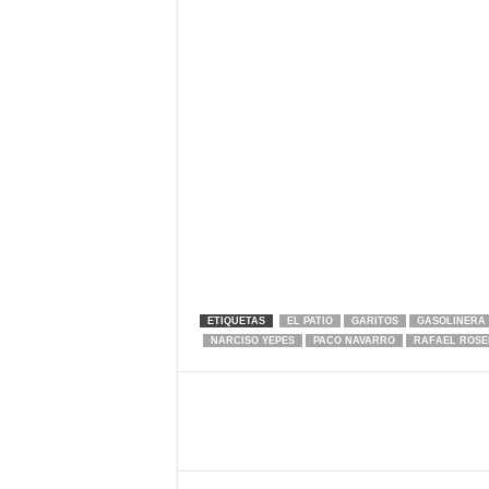
ETIQUETAS
EL PATIO
GARITOS
GASOLINERA
NARCISO YEPES
PACO NAVARRO
RAFAEL ROSE