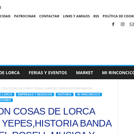
E
ACIDAD
PATROCINAR
CONTACTAR
LINKS Y AMIGOS
RSS
POLÍTICA DE COOKI
DE LORCA
FERIAS Y EVENTOS
MARKET
MI RINCONCIC
 CON COSAS DE LORCA TEMAS: NARCISO YEPES,HISTORIA BANDA...
E LORCA
EMPRESAS Y NEGOCIOS
HISTORIA
MI RINCONCICO
CIONES
CON COSAS DE LORCA
 YEPES,HISTORIA BANDA