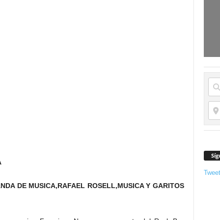
Síg
A
Twee
ANDA DE MUSICA,RAFAEL ROSELL,MUSICA Y GARITOS