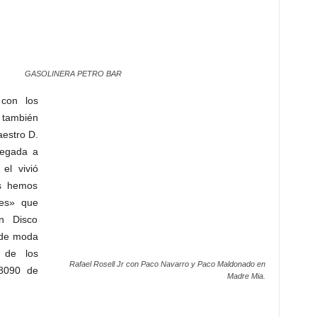
GASOLINERA PETRO BAR
 con los
 también
aestro D.
legada a
el vivió
s hemos
res» que
n Disco
s de moda
 de los
Rafael Rosell Jr con Paco Navarro y Paco Maldonado en
 8090 de
Madre Mia.