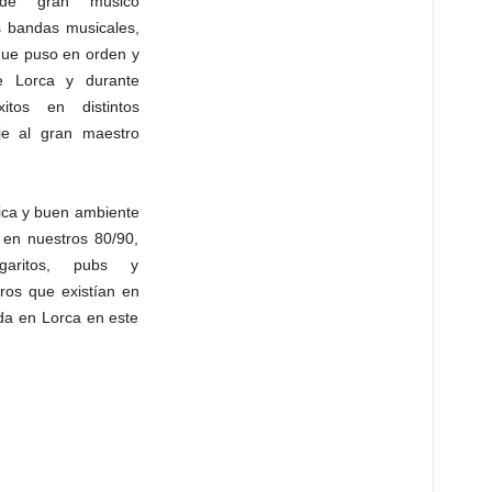
de gran músico
s bandas musicales,
ue puso en orden y
e Lorca y durante
tos en distintos
je al gran maestro
ica y buen ambiente
 en nuestros 80/90,
,garitos, pubs y
eros que existían en
da en Lorca en este