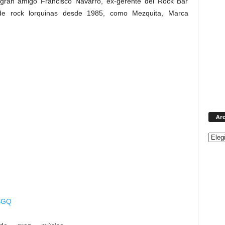
 gran amigo Francisco Navarro, ex-gerente del Rock Bar
 rock lorquinas desde 1985, como Mezquita, Marca
Arc
UBGQ