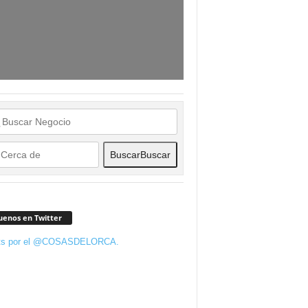
Buscar
Buscar
uenos en Twitter
ts por el @COSASDELORCA.