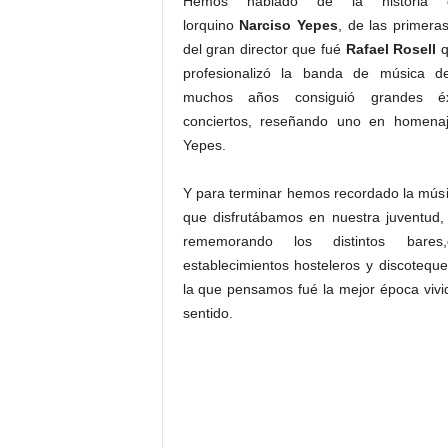
Hemos hablado de la historia 
lorquino
Narciso Yepes
, de las primera
del gran director que fué
Rafael Rosell
q
profesionalizó la banda de música d
muchos años consiguió grandes éxi
conciertos, reseñando uno en homena
Yepes.
Y para terminar hemos recordado la mús
que disfrutábamos en nuestra juventud,
rememorando los distintos bares
establecimientos hosteleros y discotequ
la que pensamos fué la mejor época vivi
sentido.