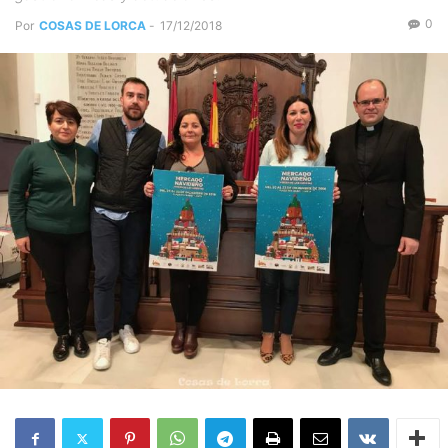
0
Por
COSAS DE LORCA
-
17/12/2018