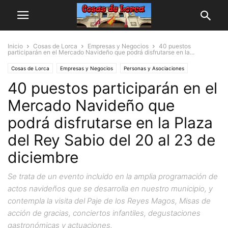
Inicio
Cosas de Lorca
Empresas y Negocios
40 puestos
participarán en el Mercado Navideño que podrá disfrutarse en la...
Cosas de Lorca
Empresas y Negocios
Personas y Asociaciones
40 puestos participarán en el
Mercado Navideño que
podrá disfrutarse en la Plaza
del Rey Sabio del 20 al 23 de
diciembre
Se trata de un evento incluido en la amplia programación de
actos navideños que se desarrolla en nuestro municipio, y
contempla la visita del Paje de los Reyes Magos, Misas de
acción de gracias, conciertos infantiles, degustaciones
gastronómicas y actuaciones.