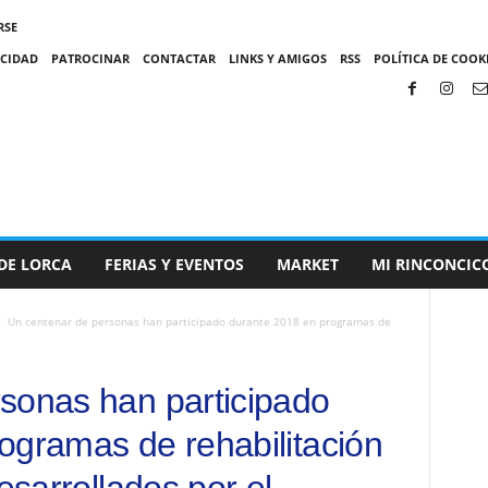
RSE
ACIDAD
PATROCINAR
CONTACTAR
LINKS Y AMIGOS
RSS
POLÍTICA DE COOKI
DE LORCA
FERIAS Y EVENTOS
MARKET
MI RINCONCIC
Un centenar de personas han participado durante 2018 en programas de
sonas han participado
ogramas de rehabilitación