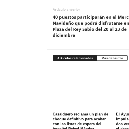
Artículo anterior
40 puestos participarán en el Mer
Navideño que podrá disfrutarse en
Plaza del Rey Sabio del 20 al 23 de
diciembre
Artículos relacionados
Más del autor
Casalduero reclama un plan de
El Ayu
choque definitivo para acabar
impuls
con las listas de espera del
dos ve
hospital Rafael Méndez
al desa