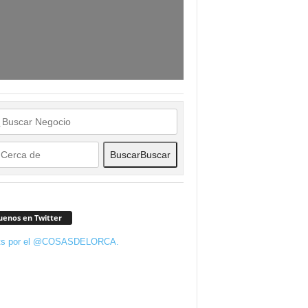
Buscar
Buscar
uenos en Twitter
ts por el @COSASDELORCA.