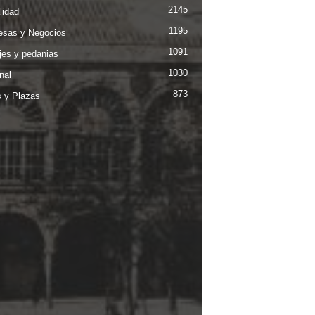
2145
lidad
1195
sas y Negocios
1091
jes y pedanias
1030
nal
873
s y Plazas