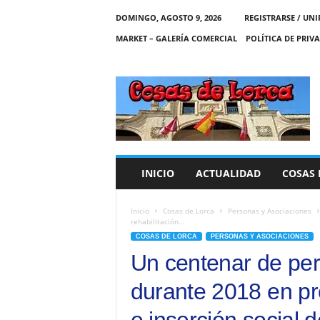
DOMINGO, AGOSTO 9, 2026
REGISTRARSE / UNI
MARKET – GALERÍA COMERCIAL
POLÍTICA DE PRIV
C
O
S
A
S
D
E
INICIO
ACTUALIDAD
COSAS 
L
O
R
Inicio
Cosas de Lorca
Personas y Asociaciones
rehabilitación...
C
COSAS DE LORCA
PERSONAS Y ASOCIACIONES
A
Un centenar de per
durante 2018 en pr