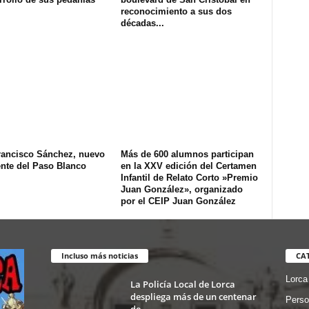
reconocimiento a sus dos
décadas...
rancisco Sánchez, nuevo
Más de 600 alumnos participan
ente del Paso Blanco
en la XXV edición del Certamen
Infantil de Relato Corto »Premio
Juan González», organizado
por el CEIP Juan González
Incluso más noticias
CA
Lorca
La Policía Local de Lorca
despliega más de un centenar
Perso
de...