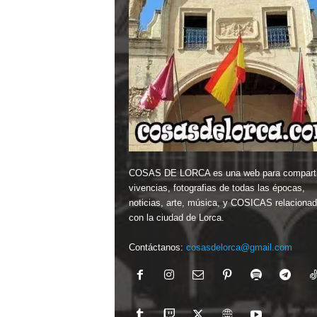
COSAS DE LORCA es una web para comparti
vivencias, fotografias de todas las épocas,
noticias, arte, música, y COSICAS relaciona
con la ciudad de Lorca.
Contáctanos:
cosasdelorca@gmail.com