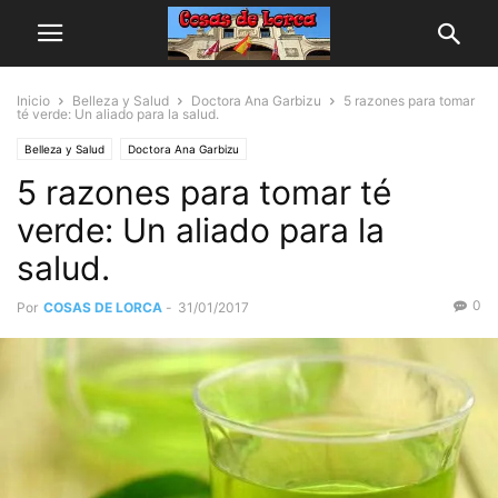
Inicio
Belleza y Salud
Doctora Ana Garbizu
5 razones para tomar
té verde: Un aliado para la salud.
Belleza y Salud
Doctora Ana Garbizu
5 razones para tomar té
verde: Un aliado para la
salud.
0
Por
COSAS DE LORCA
-
31/01/2017