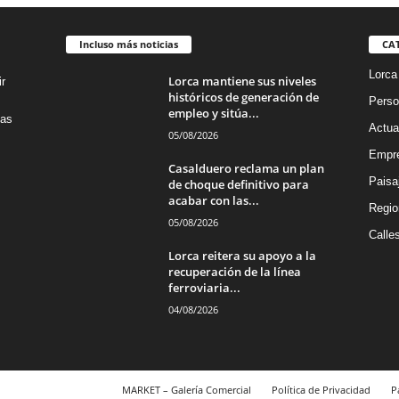
Incluso más noticias
CA
Lorca
Lorca mantiene sus niveles
r
históricos de generación de
Perso
empleo y sitúa...
das
Actua
05/08/2026
Empre
Casalduero reclama un plan
Paisa
de choque definitivo para
acabar con las...
Regio
05/08/2026
Calle
Lorca reitera su apoyo a la
recuperación de la línea
ferroviaria...
04/08/2026
MARKET – Galería Comercial
Política de Privacidad
P