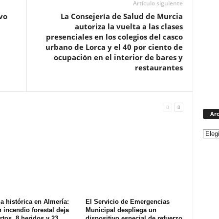
Artículo siguiente
vo
La Consejería de Salud de Murcia
autoriza la vuelta a las clases
presenciales en los colegios del casco
urbano de Lorca y el 40 por ciento de
ocupación en el interior de bares y
restaurantes
Arc
a histórica en Almería:
El Servicio de Emergencias
 incendio forestal deja
Municipal despliega un
tos, 8 heridos y 23
dispositivo especial de refuerzo