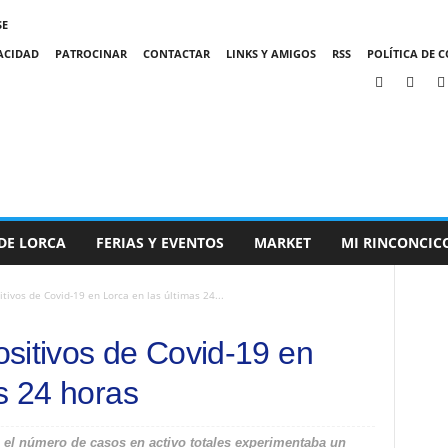
SE
VACIDAD
PATROCINAR
CONTACTAR
LINKS Y AMIGOS
RSS
POLÍTICA DE C
DE LORCA
FERIAS Y EVENTOS
MARKET
MI RINCONCIC
tivos de Covid-19 en Lorca en las últimas 24...
sitivos de Covid-19 en
s 24 horas
 el número de casos en activo totales experimentaba un