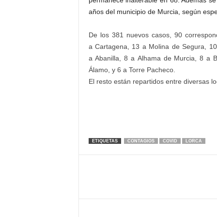
permanece inalterable en 68. Además se 
años del municipio de Murcia, según espe
De los 381 nuevos casos, 90 correspond
a Cartagena, 13 a Molina de Segura, 10 
a Abanilla, 8 a Alhama de Murcia, 8 a 
Álamo, y 6 a Torre Pacheco.
El resto están repartidos entre diversas l
ETIQUETAS
CONTAGIOS
COVID
LORCA