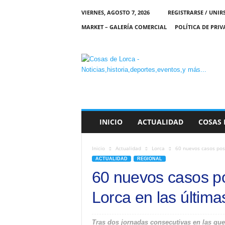
VIERNES, AGOSTO 7, 2026
REGISTRARSE / UNIR
MARKET – GALERÍA COMERCIAL
POLÍTICA DE PRI
C
O
S
A
S
D
E
INICIO
ACTUALIDAD
COSAS 
L
O
R
Inicio
Actualidad
Lorca
60 nuevos casos posi
C
ACTUALIDAD
REGIONAL
A
60 nuevos casos po
Lorca en las última
Tras dos jornadas consecutivas en las que