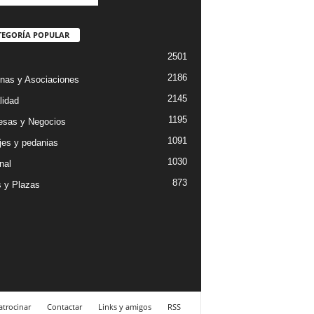
TEGORÍA POPULAR
2501
2186
nas y Asociaciones
2145
lidad
1195
sas y Negocios
1091
jes y pedanias
1030
nal
873
s y Plazas
atrocinar
Contactar
Links y amigos
RSS