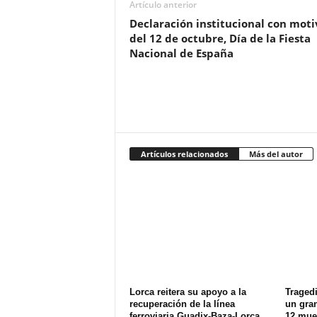
Artículo anterior
Declaración institucional con moti
del 12 de octubre, Día de la Fiesta
Nacional de España
Artículos relacionados
Más del autor
Lorca reitera su apoyo a la
Tragedi
recuperación de la línea
un gran
ferroviaria Guadix-Baza-Lorca
12 muer