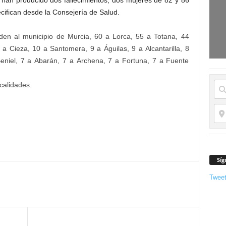
han producido dos fallecimientos, dos mujeres de 82 y 86
cifican desde la Consejería de Salud.
en al municipio de Murcia, 60 a Lorca, 55 a Totana, 44
a Cieza, 10 a Santomera, 9 a Águilas, 9 a Alcantarilla, 8
Beniel, 7 a Abarán, 7 a Archena, 7 a Fortuna, 7 a Fuente
ocalidades.
Síg
Twee