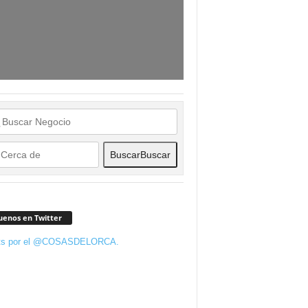
Buscar
Buscar
uenos en Twitter
ts por el @COSASDELORCA.