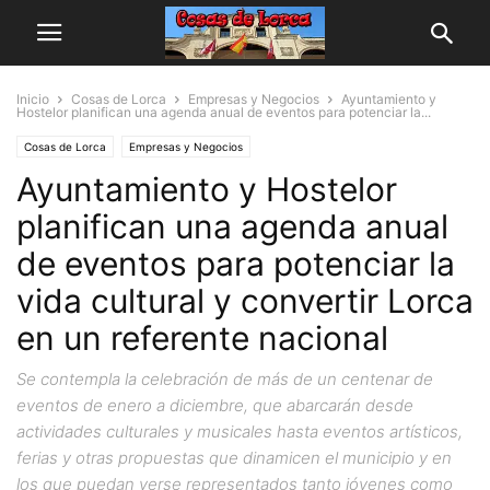
Inicio
Cosas de Lorca
Empresas y Negocios
Ayuntamiento y
Hostelor planifican una agenda anual de eventos para potenciar la...
Cosas de Lorca
Empresas y Negocios
Ayuntamiento y Hostelor
planifican una agenda anual
de eventos para potenciar la
vida cultural y convertir Lorca
en un referente nacional
Se contempla la celebración de más de un centenar de
eventos de enero a diciembre, que abarcarán desde
actividades culturales y musicales hasta eventos artísticos,
ferias y otras propuestas que dinamicen el municipio y en
los que puedan verse representados tanto jóvenes como