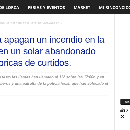
DE LORCA
FERIAS Y EVENTOS
MARKET
MI RINCONCIC
n un incendio en la Ctra. de Caravaca en...
 apagan un incendio en la
 en un solar abandonado
bricas de curtidos.
visto las llamas han llamado al 112 sobre las 17:00h y en
ros y una patrulla de la policia local, que han sofocado el
Ma