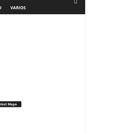
O
VARIOS
rket Mapa