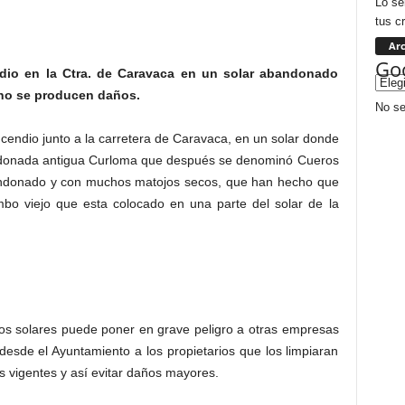
Lo se
tus c
Arc
Goo
io en la Ctra. de Caravaca en un solar abandonado
, no se producen daños.
No se
cendio junto a la carretera de Caravaca, en un solar donde
andonada antigua Curloma que después se denominó Cueros
andonado y con muchos matojos secos, que han hecho que
bo viejo que esta colocado en una parte del solar de la
los solares puede poner en grave peligro a otras empresas
 desde el Ayuntamiento a los propietarios que los limpiaran
 vigentes y así evitar daños mayores.