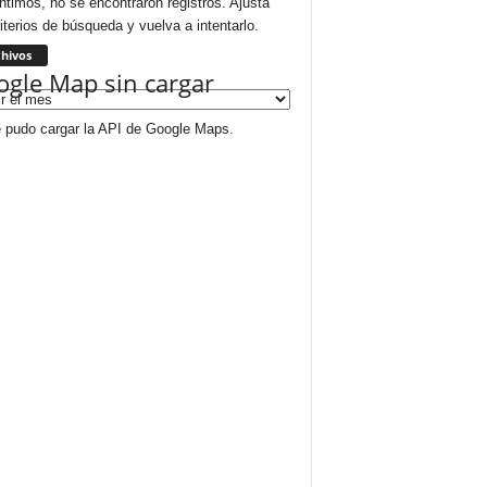
ntimos, no se encontraron registros. Ajusta
riterios de búsqueda y vuelva a intentarlo.
Archivos
hivos
gle Map sin cargar
 pudo cargar la API de Google Maps.