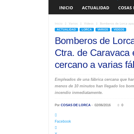
E
INICIO
ACTUALIDAD
COSAS 
L
O
R
Inicio
Varios
Videos
Bomberos de Lorca apaga
C
ACTUALIDAD
LORCA
VARIOS
VIDEOS
A
Bomberos de Lorca
Ctra. de Caravaca
cercano a varias fá
Empleados de una fábrica cercana que han 
menos de 10 minutos han llegado los bombe
incendio inmediatamente.
Por
COSAS DE LORCA
-
02/06/2016
0
Facebook