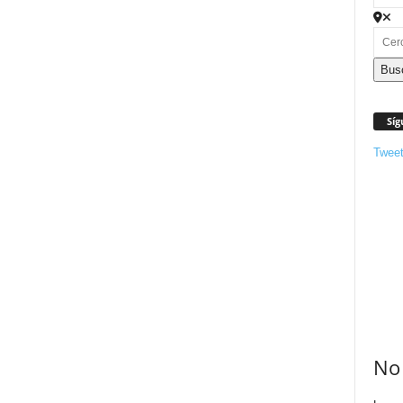
Bus
Síg
Twee
No 