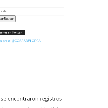
car
Buscar
uenos en Twitter
ts por el @COSASDELORCA.
se encontraron registros