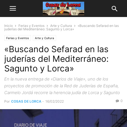
Inicio
Ferias y Eventos
Arte y Cultura
«Buscando Sefarad en las
juderías del Mediterráneo: Sagunto y Lorca»
Ferias y Eventos
Arte y Cultura
«Buscando Sefarad en las
juderías del Mediterráneo:
Sagunto y Lorca»
En la nueva entrega de «Diarios de Viaje», uno de los
proyectos de promoción de la Red de Juderías de España,
Carmelo Jordá recorre la herencia judía de Lorca y Sagunto
0
Por
COSAS DE LORCA
-
16/02/2022