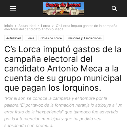
Inicio
Actualidad
Lorca
C’s Lorca imputó gastos de la campaña
electoral del candidato Antonio Meca...
Actualidad
Lorca
Cosas de Lorca
Personas y Asociaciones
C’s Lorca imputó gastos de la
campaña electoral del
candidato Antonio Meca a la
cuenta de su grupo municipal
que pagan los lorquinos.
"Por el son se conoce la campana y el hombre por la
palabra."El portavoz de la formación naranja lo atribuye a "un
error fruto de la inexperiencia" que tampoco fue advertido
por la intervención municipal y que ha pedido sea
subsanado con premura.