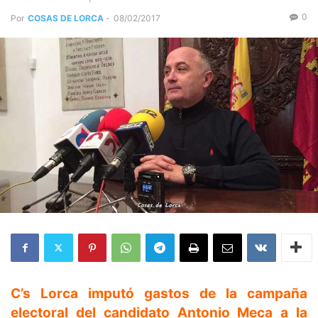
0
Por
COSAS DE LORCA
-
08/02/2017
C’s Lorca imputó gastos de la campaña
electoral del candidato Antonio Meca a la