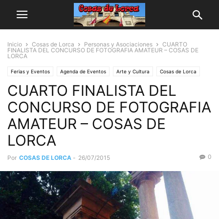
Inicio
Cosas de Lorca
Personas y Asociaciones
CUARTO
FINALISTA DEL CONCURSO DE FOTOGRAFIA AMATEUR – COSAS DE
LORCA
Ferias y Eventos
Agenda de Eventos
Arte y Cultura
Cosas de Lorca
CUARTO FINALISTA DEL
Varios
Fotos
Personas y Asociaciones
CONCURSO DE FOTOGRAFIA
AMATEUR – COSAS DE
LORCA
0
Por
COSAS DE LORCA
-
26/07/2015