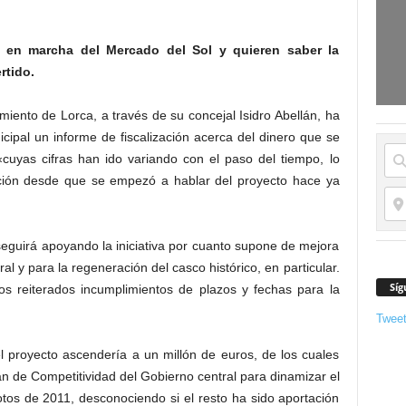
a en marcha del Mercado del Sol y quieren saber la
rtido.
amiento de Lorca, a través de su concejal Isidro Abellán, ha
nicipal un informe de fiscalización acerca del dinero que se
«cuyas cifras han ido variando con el paso del tiempo, lo
ción desde que se empezó a hablar del proyecto hace ya
seguirá apoyando la iniciativa por cuanto supone de mejora
al y para la regeneración del casco histórico, en particular.
Síg
os reiterados incumplimientos de plazos y fechas para la
Twee
el proyecto ascendería a un millón de euros, de los cuales
n de Competitividad del Gobierno central para dinamizar el
otos de 2011, desconociendo si el resto ha sido aportación