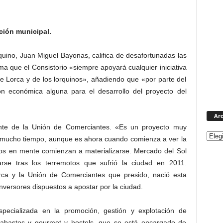
ción municipal.
quino, Juan Miguel Bayonas, califica de desafortunadas las
rma que el Consistorio «siempre apoyará cualquier iniciativa
e Lorca y de los lorquinos», añadiendo que «por parte del
n económica alguna para el desarrollo del proyecto del
Arc
nte de la Unión de Comerciantes. «Es un proyecto muy
o mucho tiempo, aunque es ahora cuando comienza a ver la
mos en mente comienzan a materializarse. Mercado del Sol
se tras los terremotos que sufrió la ciudad en 2011.
ca y la Unión de Comerciantes que presido, nació esta
inversores dispuestos a apostar por la ciudad.
pecializada en la promoción, gestión y explotación de
e abastos y gourmet y hostels, que se está encargado de