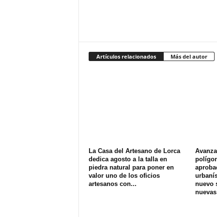
Artículos relacionados
Más del autor
La Casa del Artesano de Lorca
Avanza 
dedica agosto a la talla en
polígon
piedra natural para poner en
aprobac
valor uno de los oficios
urbanís
artesanos con...
nuevo s
nuevas