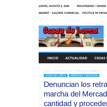
JUEVES, AGOSTO 6, 2026
REGISTRARSE / UNIRSE
MARKET – GALERÍA COMERCIAL
POLÍTICA DE PRIV
C
O
S
A
S
D
E
INICIO
ACTUALIDAD
COSAS 
L
O
R
Inicio
Cosas de Lorca
Empresas y Negocios
D
C
COSAS DE LORCA
EMPRESAS Y NEGOCIOS
A
Denuncian los retr
marcha del Mercado
cantidad y proceden