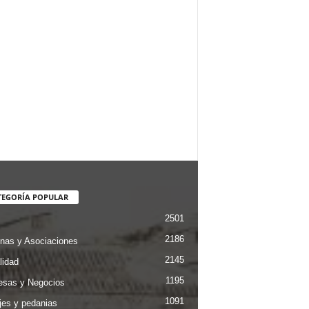
TEGORÍA POPULAR
2501
2186
nas y Asociaciones
2145
lidad
1195
sas y Negocios
1091
jes y pedanias