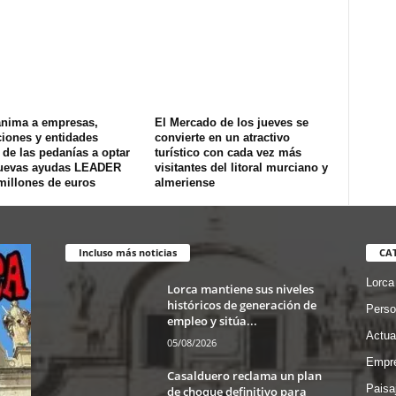
anima a empresas,
El Mercado de los jueves se
iones y entidades
convierte en un atractivo
 de las pedanías a optar
turístico con cada vez más
nuevas ayudas LEADER
visitantes del litoral murciano y
millones de euros
almeriense
Incluso más noticias
CA
Lorca
Lorca mantiene sus niveles
históricos de generación de
Perso
empleo y sitúa...
Actua
05/08/2026
Empre
Casalduero reclama un plan
Paisa
de choque definitivo para