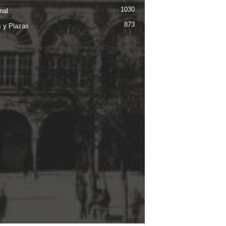
1030
nal
873
s y Plazas