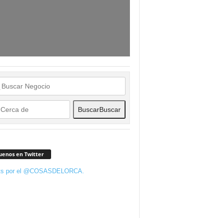
Buscar
Buscar
uenos en Twitter
ts por el @COSASDELORCA.