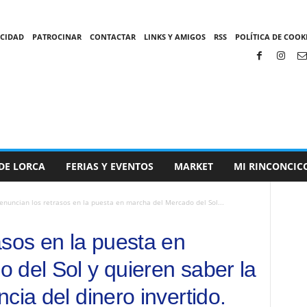
ACIDAD
PATROCINAR
CONTACTAR
LINKS Y AMIGOS
RSS
POLÍTICA DE COOKI
DE LORCA
FERIAS Y EVENTOS
MARKET
MI RINCONCIC
enuncian los retrasos en la puesta en marcha del Mercado del Sol...
asos en la puesta en
 del Sol y quieren saber la
cia del dinero invertido.