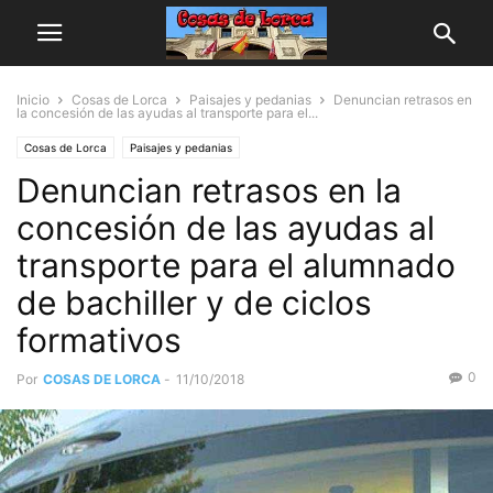
Inicio
Cosas de Lorca
Paisajes y pedanias
Denuncian retrasos en
la concesión de las ayudas al transporte para el...
Cosas de Lorca
Paisajes y pedanias
Denuncian retrasos en la
concesión de las ayudas al
transporte para el alumnado
de bachiller y de ciclos
formativos
0
Por
COSAS DE LORCA
-
11/10/2018