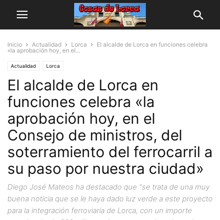
Inicio
Actualidad
Lorca
El alcalde de Lorca en funciones celebra
«la aprobación hoy, en el...
Actualidad
Lorca
El alcalde de Lorca en
funciones celebra «la
aprobación hoy, en el
Consejo de ministros, del
soterramiento del ferrocarril a
su paso por nuestra ciudad»
Diego José Mateos ha destacado que "se trata de una muy
buena noticia que se le haya dado luz verde a este proyecto
para la integración ferroviaria de Lorca, con un importe