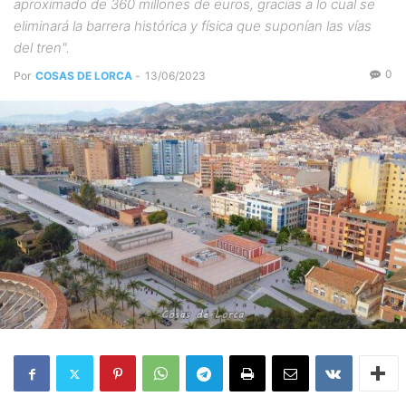
aproximado de 360 millones de euros, gracias a lo cual se
eliminará la barrera histórica y física que suponían las vías
del tren".
0
Por
COSAS DE LORCA
-
13/06/2023