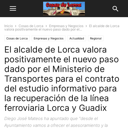
Inicio
Cosas de Lorca
Empresas y Negocios
El alcalde de Lorca
valora positivamente el nuevo paso dado por el...
Cosas de Lorca
Empresas y Negocios
Actualidad
Regional
El alcalde de Lorca valora
positivamente el nuevo paso
dado por el Ministerio de
Transportes para el contrato
del estudio informativo para
la recuperación de la línea
ferroviaria Lorca y Guadix
Diego José Mateos ha apuntado que "desde el
Ayuntamiento vamos a ofrecer el asesoramiento y la