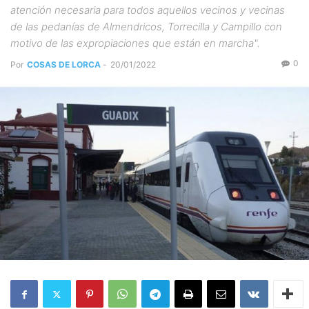
atención necesaria para todos aquellos vecinos y vecinas
de las pedanías de Almendricos, Torrecilla y Campillo con
motivo de las expropiaciones que están en marcha".
0
Por
COSAS DE LORCA
-
20/01/2022