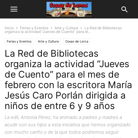
Inicio
Ferias y Eventos
Arte y Cultura
La Red de Bibliotecas
organiza la actividad “Jueves de Cuento” para el...
Ferias y Eventos
Arte y Cultura
Cosas de Lorca
La Red de Bibliotecas
Personas y Asociaciones
organiza la actividad “Jueves
de Cuento” para el mes de
febrero con la escritora María
Jesús Caro Porlán dirigida a
niños de entre 6 y 9 años
La edil, Antonia Pérez, ha animado a padres y madres a
acudir con sus hijos a esta iniciativa que hemos organizado
con mucho cariño y de la que todos podremos seguir