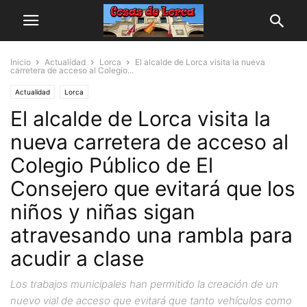
Inicio
Actualidad
Lorca
El alcalde de Lorca visita la nueva
carretera de acceso al Colegio...
Actualidad
Lorca
El alcalde de Lorca visita la
nueva carretera de acceso al
Colegio Público de El
Consejero que evitará que los
niños y niñas sigan
atravesando una rambla para
acudir a clase
Los trabajos municipales han permitido la creación de un
nuevo vial de acceso que evitará que tanto vehículos como