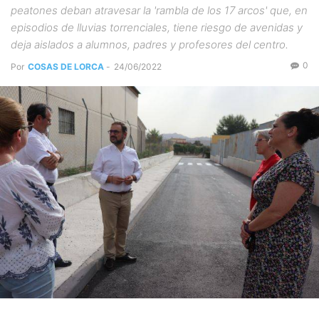
peatones deban atravesar la 'rambla de los 17 arcos' que, en
episodios de lluvias torrenciales, tiene riesgo de avenidas y
deja aislados a alumnos, padres y profesores del centro.
0
Por
COSAS DE LORCA
-
24/06/2022