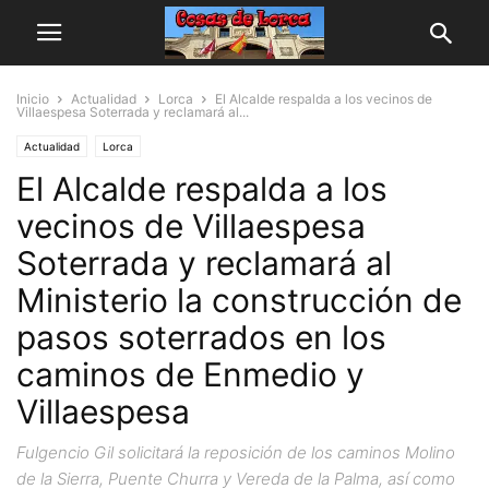
Inicio
Actualidad
Lorca
El Alcalde respalda a los vecinos de
Villaespesa Soterrada y reclamará al...
Actualidad
Lorca
El Alcalde respalda a los
vecinos de Villaespesa
Soterrada y reclamará al
Ministerio la construcción de
pasos soterrados en los
caminos de Enmedio y
Villaespesa
Fulgencio Gil solicitará la reposición de los caminos Molino
de la Sierra, Puente Churra y Vereda de la Palma, así como