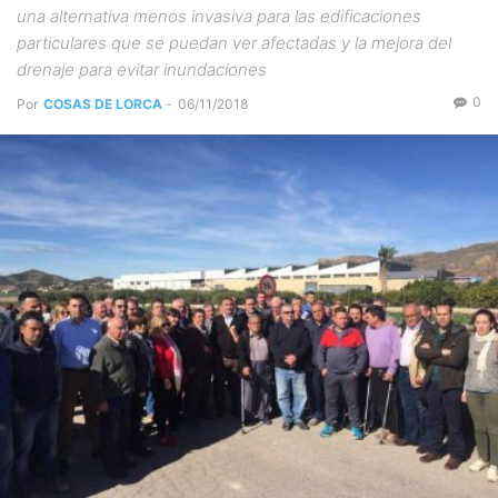
una alternativa menos invasiva para las edificaciones
particulares que se puedan ver afectadas y la mejora del
drenaje para evitar inundaciones
0
Por
COSAS DE LORCA
-
06/11/2018