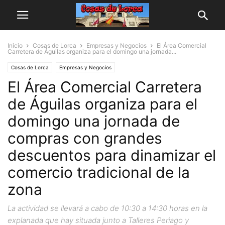
Inicio
Cosas de Lorca
Empresas y Negocios
El Área Comercial
Carretera de Águilas organiza para el domingo una jornada...
Cosas de Lorca
Empresas y Negocios
El Área Comercial Carretera
de Águilas organiza para el
domingo una jornada de
compras con grandes
descuentos para dinamizar el
comercio tradicional de la
zona
La actividad se llevará a cabo de 10:30 a 14:30 horas en la
explanada que hay situada junto a Talleres Periago y