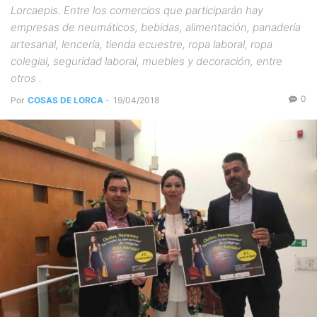
Lorcaepis. Entre los comercios que participarán hay
empresas de neumáticos, bebidas, alimentación, panadería
artesanal, lencería, tienda ecuestre, ropa laboral, ropa
colegial, seguridad laboral, muebles y decoración, entre
otros .
0
Por
COSAS DE LORCA
-
19/04/2018