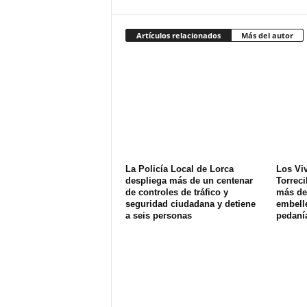
Artículos relacionados
Más del autor
La Policía Local de Lorca
Los Vi
despliega más de un centenar
Torreci
de controles de tráfico y
más de 
seguridad ciudadana y detiene
embell
a seis personas
pedaní