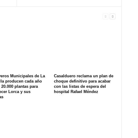
veros Municipales de La
Casalduero reclama un plan de
lla producen cada año
choque definitivo para acabar
20.000 plantas para
con las listas de espera del
ecer Lorca y sus
hospital Rafael Méndez
as