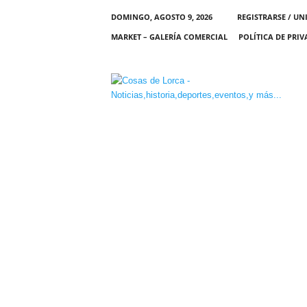
DOMINGO, AGOSTO 9, 2026
REGISTRARSE / UN
MARKET – GALERÍA COMERCIAL
POLÍTICA DE PRI
C
O
S
A
S
D
E
L
O
R
C
A