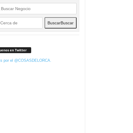
Buscar
Buscar
uenos en Twitter
ts por el @COSASDELORCA.