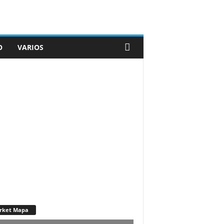
O
VARIOS
rket Mapa