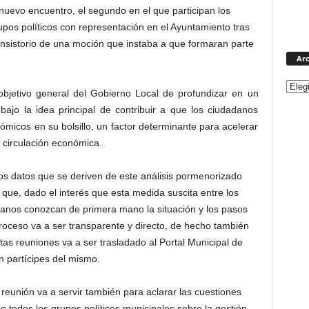
nuevo encuentro, el segundo en el que participan los
pos políticos con representación en el Ayuntamiento tras
nsistorio de una moción que instaba a que formaran parte
Arc
 objetivo general del Gobierno Local de profundizar en un
ajo la idea principal de contribuir a que los ciudadanos
icos en su bolsillo, un factor determinante para acelerar
la circulación económica.
s datos que se deriven de este análisis pormenorizado
ue, dado el interés que esta medida suscita entre los
danos conozcan de primera mano la situación y los pasos
roceso va a ser transparente y directo, de hecho también
as reuniones va a ser trasladado al Portal Municipal de
n partícipes del mismo.
reunión va a servir también para aclarar las cuestiones
 todos los grupos políticos municipales sobre la gestión