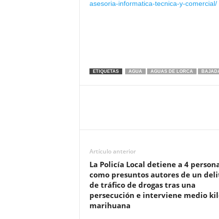
asesoria-informatica-tecnica-y-comercial/
ETIQUETAS
AGUA
AGUAS DE LORCA
BAJAD
Artículo anterior
La Policía Local detiene a 4 person
como presuntos autores de un deli
de tráfico de drogas tras una
persecución e interviene medio kil
marihuana